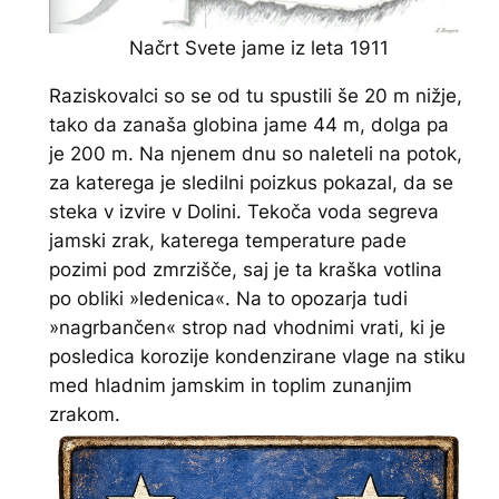
Načrt Svete jame iz leta 1911
Raziskovalci so se od tu spustili še 20 m nižje,
tako da zanaša globina jame 44 m, dolga pa
je 200 m. Na njenem dnu so naleteli na potok,
za katerega je sledilni poizkus pokazal, da se
steka v izvire v Dolini. Tekoča voda segreva
jamski zrak, katerega temperature pade
pozimi pod zmrzišče, saj je ta kraška votlina
po obliki »ledenica«. Na to opozarja tudi
»nagrbančen« strop nad vhodnimi vrati, ki je
posledica korozije kondenzirane vlage na stiku
med hladnim jamskim in toplim zunanjim
zrakom.