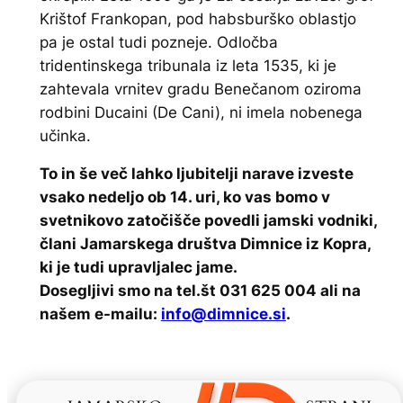
Krištof Frankopan, pod habsburško oblastjo
pa je ostal tudi pozneje. Odločba
tridentinskega tribunala iz leta 1535, ki je
zahtevala vrnitev gradu Benečanom oziroma
rodbini Ducaini (De Cani), ni imela nobenega
učinka.
To in še več lahko ljubitelji narave izveste
vsako nedeljo ob 14. uri, ko vas bomo v
svetnikovo zatočišče povedli jamski vodniki,
člani Jamarskega društva Dimnice iz Kopra,
ki je tudi upravljalec jame.
Dosegljivi smo na tel.št 031 625 004 ali na
našem e-mailu:
info@dimnice.si
.