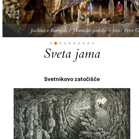
Jazbina v Rovnjah / Matarsko podolje – foto : Peter Gedei
Sveta jama
Svetnikovo zatočišče