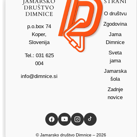
JAMARSKO
STRANI
DRUŠTVO
DIMNICE
O društvu
Zgodovina
p.o.box 74
Koper,
Jama
Slovenija
Dimnice
Sveta
Tel.: 031 625
jama
004
Jamarska
info@dimnice.si
šola
Zadnje
novice
© Jamarsko društvo Dimnice – 2026