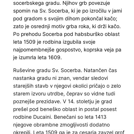
socerbskega gradu. Njihov grb povezuje
spomin na Sv. Socerba, ki je po izročilu v jami
pod gradom s svojim dihom pokončal kačo;
zato je osrednji motiv grba roka, ki drži kačo.
Po prehodu Socerba pod habsburško oblast
leta 1509 je rodbina izgubila svoje
najpomembnejše gospostvo, koprska veja pa
je izumrla leta 1609.
Ruševine gradu Sv. Socerba. Natančen čas
nastanka gradu ni znan, vendar sledovi
starejših stavb v njegovi okolici pričajo o zelo
starem izvoru utrdbe, čeprav so vidne tudi
poznejše prezidave. V 14. stoletju je grad
prešel pod beneško oblast in postal posest
rodbine Ducaini. Benečani so leta 1413
njegove obrambne zmogljivosti dodatno
okrepili. Leta 1509 ga je za cesarja zavzel grof