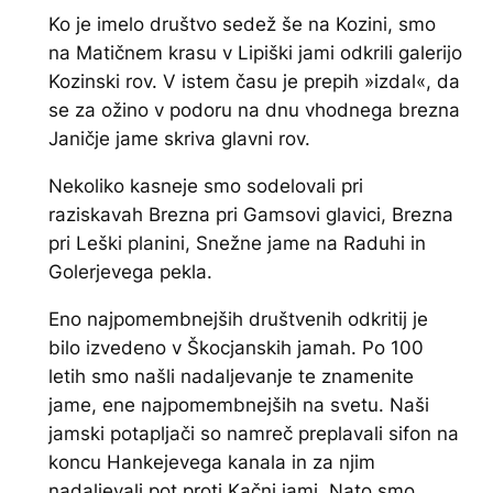
Ko je imelo društvo sedež še na Kozini, smo
na Matičnem krasu v Lipiški jami odkrili galerijo
Kozinski rov. V istem času je prepih »izdal«, da
se za ožino v podoru na dnu vhodnega brezna
Janičje jame skriva glavni rov.
Nekoliko kasneje smo sodelovali pri
raziskavah Brezna pri Gamsovi glavici, Brezna
pri Leški planini, Snežne jame na Raduhi in
Golerjevega pekla.
Eno najpomembnejših društvenih odkritij je
bilo izvedeno v Škocjanskih jamah. Po 100
letih smo našli nadaljevanje te znamenite
jame, ene najpomembnejših na svetu. Naši
jamski potapljači so namreč preplavali sifon na
koncu Hankejevega kanala in za njim
nadaljevali pot proti Kačni jami. Nato smo