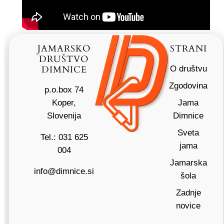
JAMARSKO
STRANI
DRUŠTVO
DIMNICE
O društvu
Zgodovina
p.o.box 74
Koper,
Jama
Slovenija
Dimnice
Sveta
Tel.: 031 625
jama
004
Jamarska
info@dimnice.si
šola
Zadnje
novice