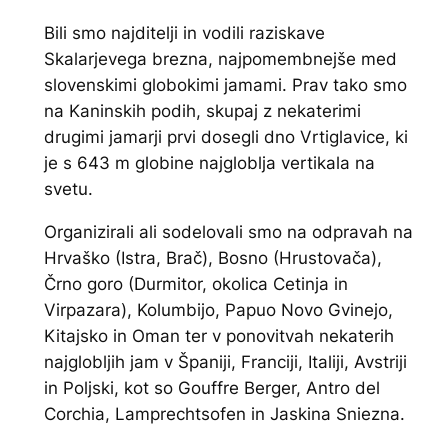
Bili smo najditelji in vodili raziskave
Skalarjevega brezna, najpomembnejše med
slovenskimi globokimi jamami. Prav tako smo
na Kaninskih podih, skupaj z nekaterimi
drugimi jamarji prvi dosegli dno Vrtiglavice, ki
je s 643 m globine najgloblja vertikala na
svetu.
Organizirali ali sodelovali smo na odpravah na
Hrvaško (Istra, Brač), Bosno (Hrustovača),
Črno goro (Durmitor, okolica Cetinja in
Virpazara), Kolumbijo, Papuo Novo Gvinejo,
Kitajsko in Oman ter v ponovitvah nekaterih
najglobljih jam v Španiji, Franciji, Italiji, Avstriji
in Poljski, kot so Gouffre Berger, Antro del
Corchia, Lamprechtsofen in Jaskina Sniezna.